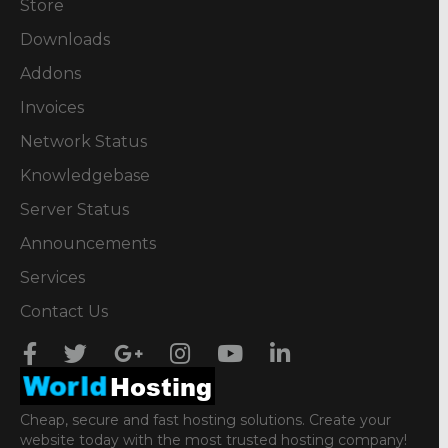
Store
Downloads
Addons
Invoices
Network Status
Knowledgebase
Server Status
Announcements
Services
Contact Us
Cheap, secure and fast hosting solutions. Create your
website today with the most trusted hosting company!