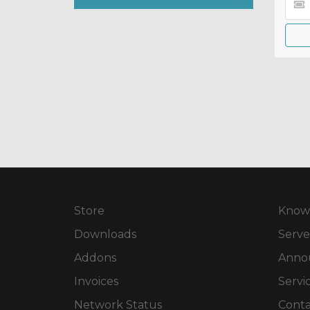
Store
Know
Downloads
Serve
Addons
Anno
Invoices
Servi
Network Status
Conta