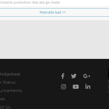
Potvrdite kod >>
ledgebase
r Status
uncements
ces
ct Us