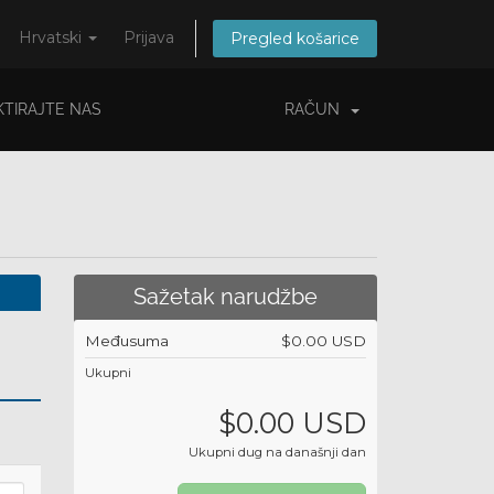
Hrvatski
Prijava
Pregled košarice
TIRAJTE NAS
RAČUN
Sažetak narudžbe
Međusuma
$0.00 USD
Ukupni
$0.00 USD
Ukupni dug na današnji dan