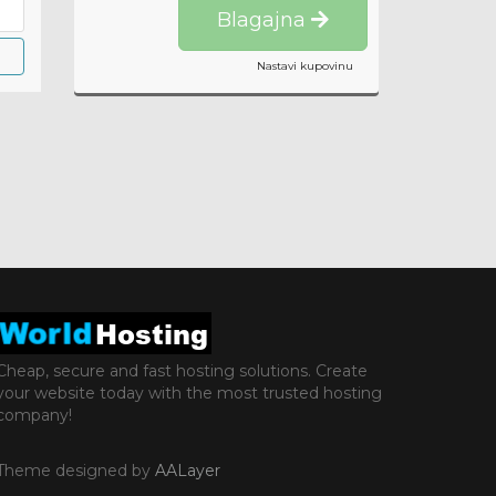
Blagajna
Nastavi kupovinu
Cheap, secure and fast hosting solutions. Create
your website today with the most trusted hosting
company!
Theme designed by
AALayer