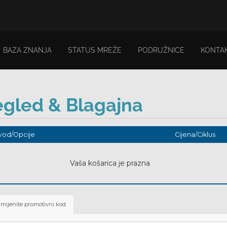
BAZA ZNANJA
STATUS MREŽE
PODRUŽNICE
KONTAK
egled & Blagajna
vod/Opcije
Cijena/Ciklus
Vaša košarica je prazna
imijenite promotivni kod