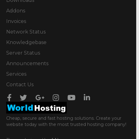
Downloads
Addons
Invoices
Network Status
Knowledgebase
Server Status
Announcements
Services
Contact Us
Cheap, secure and fast hosting solutions. Create your
website today with the most trusted hosting company!