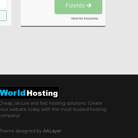
Fizetés
Vásárlás folytatása
Cheap, secure and fast hosting solutions. Create
your website today with the most trusted hosting
company!
Theme designed by
AALayer