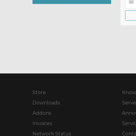
Store
Know
Downloads
Serve
Addons
Anno
Invoices
Servi
Network Status
Conta