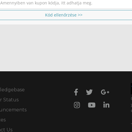
Kód ellenőrzése >>
ledgebase
r Status
uncements
ces
ct Us