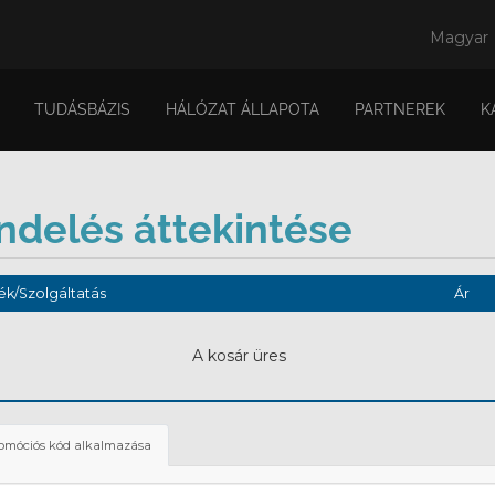
Magyar
TUDÁSBÁZIS
HÁLÓZAT ÁLLAPOTA
PARTNEREK
K
ndelés áttekintése
k/Szolgáltatás
Ár
A kosár üres
omóciós kód alkalmazása