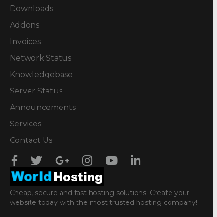
Downloads
Addons
Invoices
Network Status
Knowledgebase
Server Status
Announcements
Services
Contact Us
Cheap, secure and fast hosting solutions. Create your
website today with the most trusted hosting company!