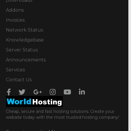
Downloads
Addons
Invoices
Network Status
Knowledgebase
Server Status
Announcements
Services
Contact Us
Cheap, secure and fast hosting solutions. Create your
website today with the most trusted hosting company!