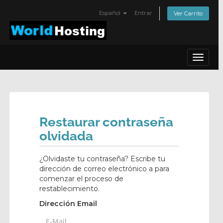
Español
Entrar
Ver Carrito
Toggle
navigat
Restaurar contraseña
olvidada
¿Olvidaste tu contraseña? Escribe tu
dirección de correo electrónico a para
comenzar el proceso de
restablecimiento.
Dirección Email