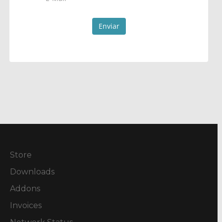
Enviar
Store
Downloads
Addons
Invoices