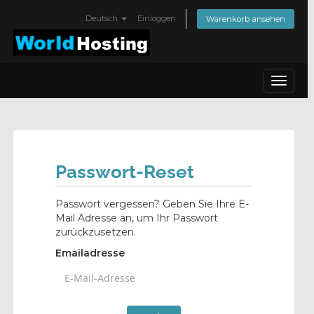
Deutsch
Einloggen
Warenkorb ansehen
Toggle
navigat
Passwort-Reset
Passwort vergessen? Geben Sie Ihre E-
Mail Adresse an, um Ihr Passwort
zurückzusetzen.
Emailadresse