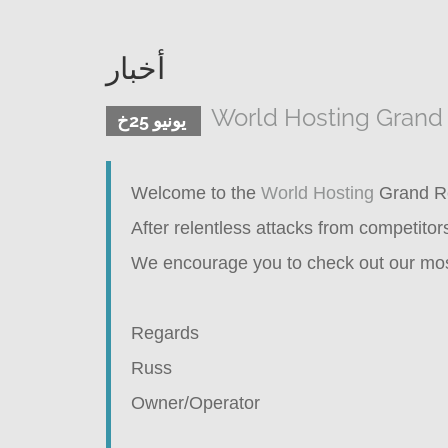
أخبار
World Hosting Grand
يونيو 25خ
Welcome to the
World Hosting
Grand R
After relentless attacks from competit
We encourage you to check out our mostl
Regards
Russ
Owner/Operator