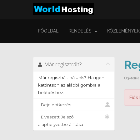
FŐOLDAL
RENDELÉS
KÖZLEMÉNYEK
Re
Már regisztrált?
Már regisztrált nálunk? Ha igen,
Ügyfélka
kattintson az alábbi gombra a
belépéshez.
Fiók
Bejelentkezés
Elveszett Jelszó
alaphelyzetbe állítása