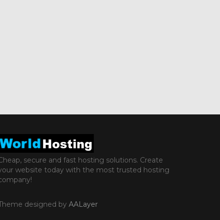
Cheap, secure and fast hosting solutions. Create
your website today with the most trusted hosting
company!
Theme designed by
AALayer