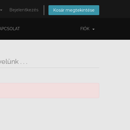
Bejelentkezés
Kosár megtekintése
APCSOLAT
FIÓK
lünk . . .