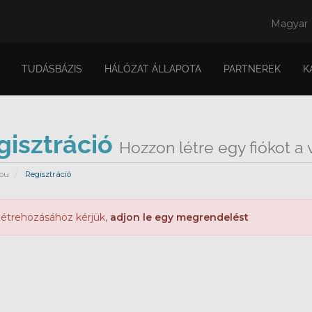
Magyar
TUDÁSBÁZIS
HÁLÓZAT ÁLLAPOTA
PARTNEREK
K
gisztráció
Hozzon létre egy fiókot a ve
pu
Regisztráció
 létrehozásához kérjük,
adjon le egy megrendelést