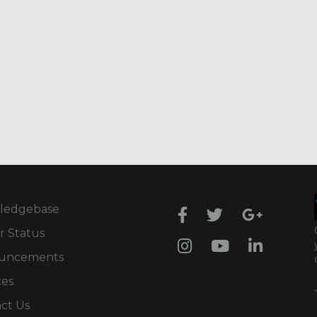
ledgebase
r Status
uncements
ces
ct Us