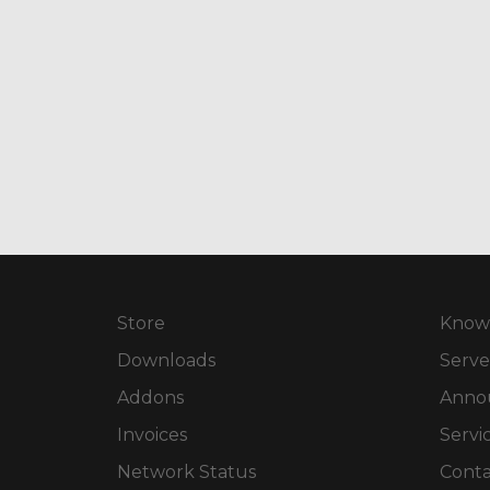
Store
Know
Downloads
Serve
Addons
Anno
Invoices
Servi
Network Status
Conta