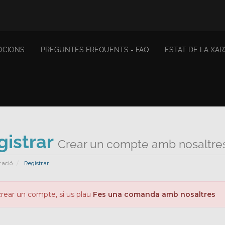
OCIONS
PREGUNTES FREQÜENTS - FAQ
ESTAT DE LA XAR
gistrar
Crear un compte amb nosaltres 
ració
Registrar
rear un compte, si us plau
Fes una comanda amb nosaltres