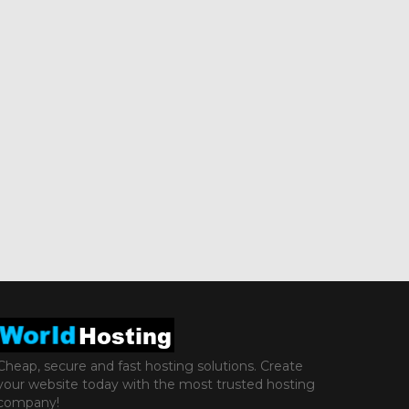
Cheap, secure and fast hosting solutions. Create
your website today with the most trusted hosting
company!