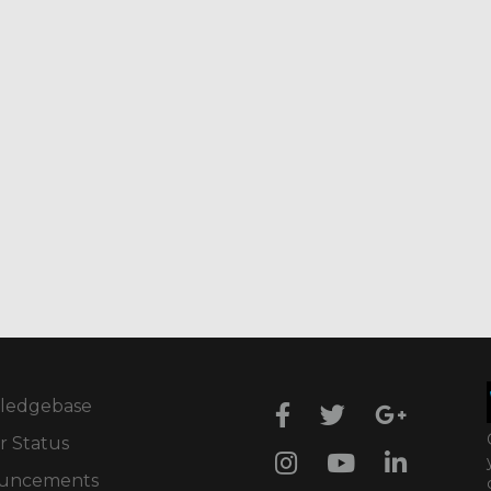
ledgebase
r Status
uncements