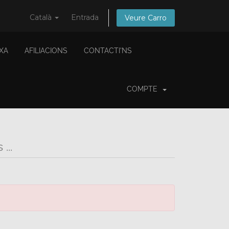
Català
Entrada
Veure Carro
XA
AFILIACIONS
CONTACTI'NS
COMPTE
...