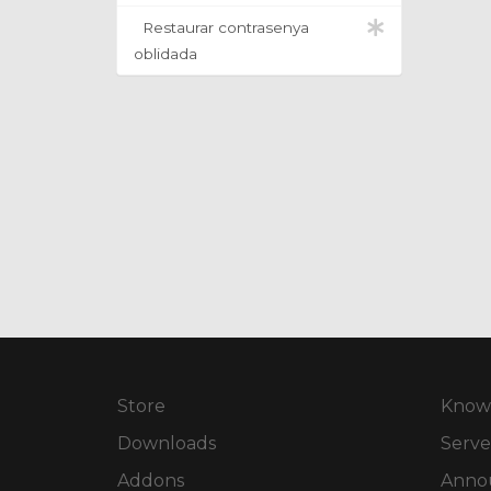
Restaurar contrasenya
oblidada
Store
Know
Downloads
Serve
Addons
Anno