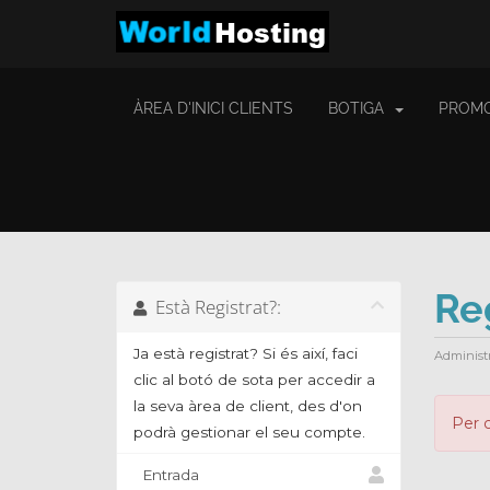
ÀREA D'INICI CLIENTS
BOTIGA
PROM
Re
Està Registrat?:
Ja està registrat? Si és així, faci
Administ
clic al botó de sota per accedir a
la seva àrea de client, des d'on
Per c
podrà gestionar el seu compte.
Entrada