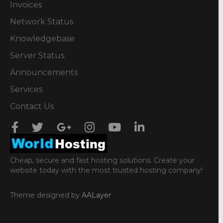
Invoices
Network Status
Knowledgebase
Server Status
Announcements
Services
Contact Us
Cheap, secure and fast hosting solutions. Create your
website today with the most trusted hosting company!
Theme designed by
AALayer