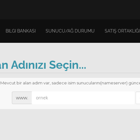
BILGI BANKASI
SUNUCU/AĞ DURUMU
SATIŞ ORTAKLIĞI
n Adınızı Seçin...
Mevcut bir alan adım var, sadece isim sunucularını(nameserver) günc
www.