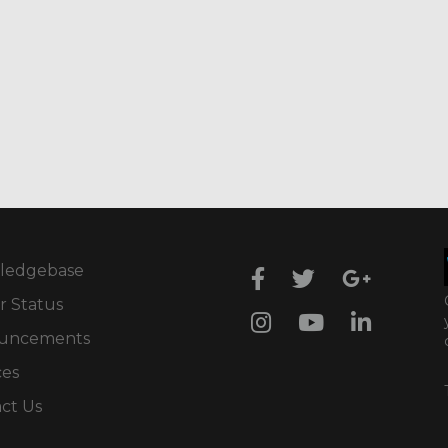
ledgebase
r Status
uncements
ces
ct Us