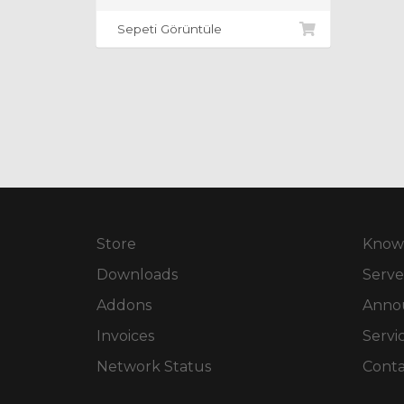
Sepeti Görüntüle
Store
Know
Downloads
Serve
Addons
Anno
Invoices
Servi
Network Status
Conta