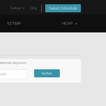
Türkçe
Giriş
Sepeti Görüntüle
İLETIŞIM
HESAP
ellemek istiyorum.
Kullan