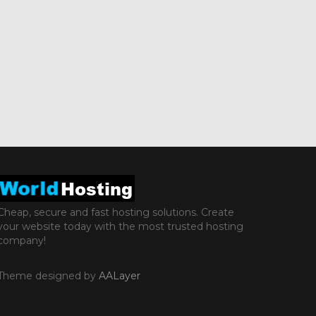
Cheap, secure and fast hosting solutions. Create
your website today with the most trusted hosting
company!
Theme designed by
AALayer