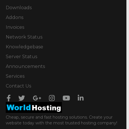
Downloads
Addons
Invoices
Network Status
Knowledgebase
Server Status
Announcements
Services
Contact Us
Cheap, secure and fast hosting solutions. Create your
website today with the most trusted hosting company!