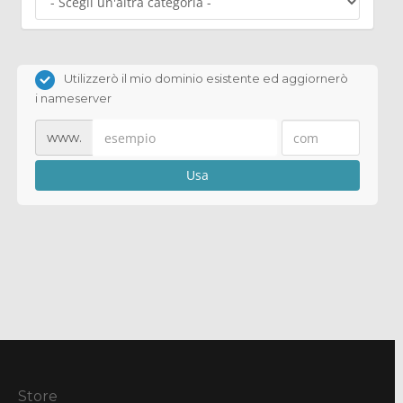
Utilizzerò il mio dominio esistente ed aggiornerò
i nameserver
www.
Usa
Store