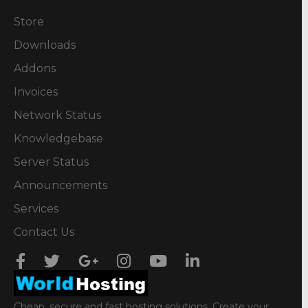
Store
Downloads
Addons
Invoices
Network Status
Knowledgebase
Server Status
Announcements
Services
Contact Us
Cheap, secure and fast hosting solutions. Create your