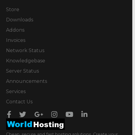
Store
Downloads
Addons
Invoices
Network Status
Knowledgebase
Server Status
Announcements
Services
Contact Us
Cheap, secure and fast hosting solutions. Create your