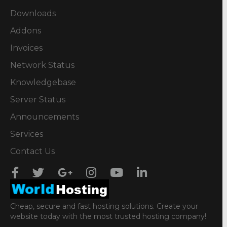
Downloads
Addons
Invoices
Network Status
Knowledgebase
Server Status
Announcements
Services
Contact Us
Cheap, secure and fast hosting solutions. Create your
website today with the most trusted hosting company!