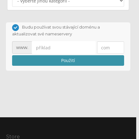
Budu používat svou stávající doménu a
aktualizovat své nameservery
www.
Použití
Store