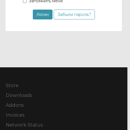
Запомнить меня
Забыли пароль?
Store
Downloads
Addons
Invoices
Network Status