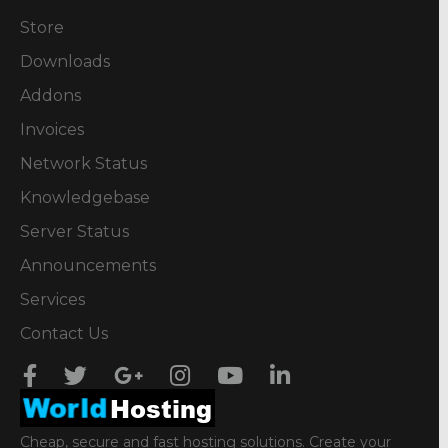
Store
Downloads
Addons
Invoices
Network Status
Knowledgebase
Server Status
Announcements
Services
Contact Us
Cheap, secure and fast hosting solutions. Create your