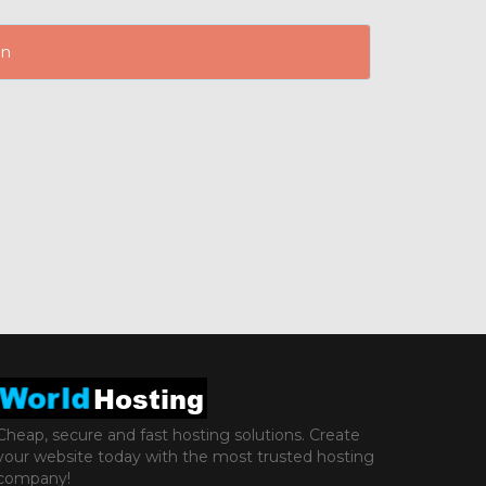
en
Cheap, secure and fast hosting solutions. Create
your website today with the most trusted hosting
company!