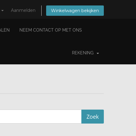
s
Aanmelden
Winkelwagen bekijken
IALEN
NEEM CONTACT OP MET ONS
REKENING