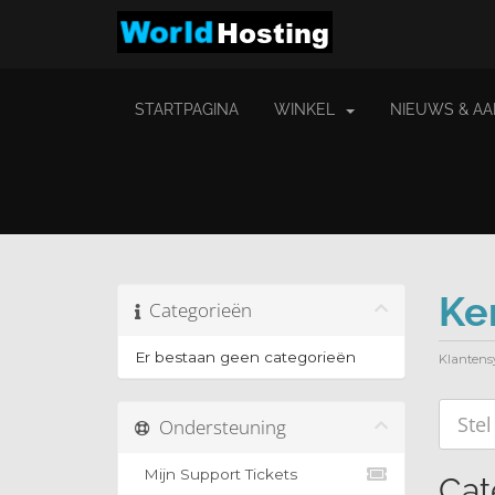
STARTPAGINA
WINKEL
NIEUWS & A
Ke
Categorieën
Er bestaan geen categorieën
Klantens
Ondersteuning
Mijn Support Tickets
Cat