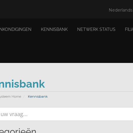
Nederland
ANKONDIGINGEN
KENNISBANK
NETWERK STATUS
FIL
nnisbank
ysteem Home
Kennisbank
egorieën