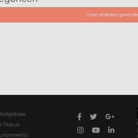
Geen artikelen gevond
ledgebase
r Status
uncements