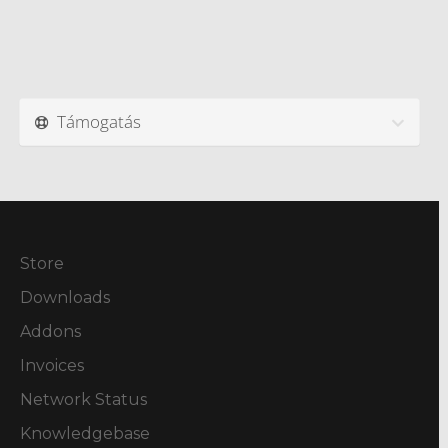
Támogatás
Store
Downloads
Addons
Invoices
Network Status
Knowledgebase