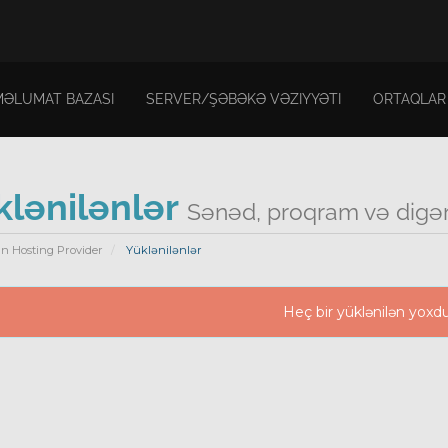
MƏLUMAT BAZASI
SERVER/ŞƏBƏKƏ VƏZIYYƏTI
ORTAQLAR
klənilənlər
Sənəd, proqram və digər 
n Hosting Provider
Yüklənilənlər
Heç bir yüklənilən yoxd