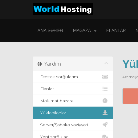
ANA SƏHIFƏ
MAĞAZA
ELANLAR
Yü
Yardım
Dəstək sorğularım
Azerbaija
Elanlar
Məlumat bazası
Yüklənilənlər
Server/Şəbəkə vəziyyəti
Yeni sorğu aç