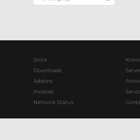
Store
Know
Downloads
Serve
Addons
Anno
Invoices
Servi
Network Status
Conta