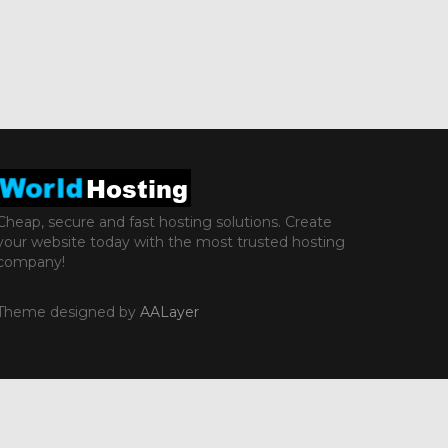
Cheap, secure and fast hosting solutions. Create
your website today with the most trusted hosting
company!
Theme designed by
AALayer