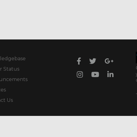
ledgebase
r Status
uncements
ces
ct Us