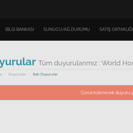
BILGI BANKASI
SUNUCU/AĞ DURUMU
SATIŞ ORTAKLIĞI
yurular
Tüm duyurularımız : World Ho
a
Duyurular
Eski Duyurular
Görüntülenecek duyuru 