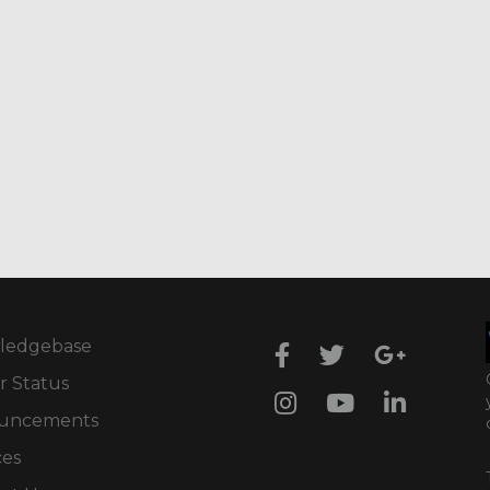
ledgebase
r Status
uncements
ces