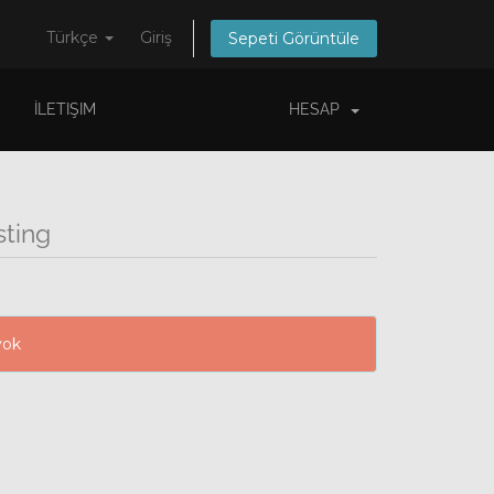
Türkçe
Giriş
Sepeti Görüntüle
İLETIŞIM
HESAP
sting
yok