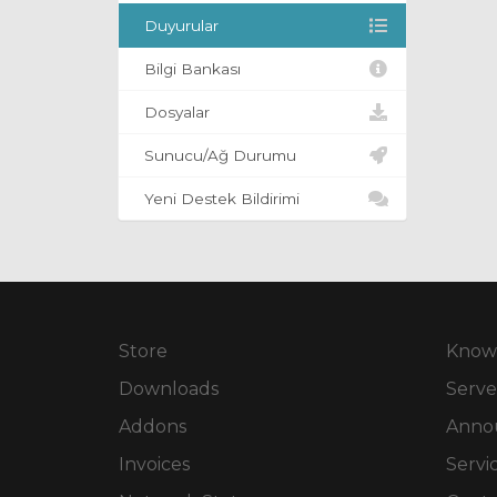
Duyurular
Bilgi Bankası
Dosyalar
Sunucu/Ağ Durumu
Yeni Destek Bildirimi
Store
Know
Downloads
Serve
Addons
Anno
Invoices
Servi