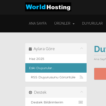
ANA SAYFA
ÜRÜNLER
DUYURULAR
Du
Aylara Göre
Haz 2025
Ana Sayf
Eski Duyurular...
RSS Duyurusunu Görüntüle
Destek
Destek Bildirimlerim