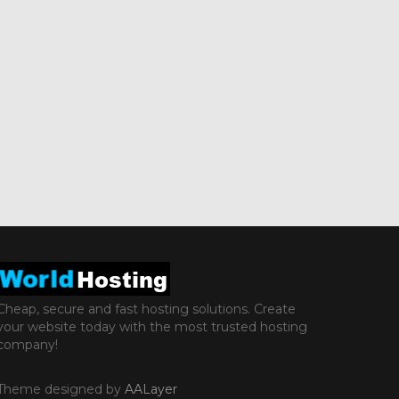
Cheap, secure and fast hosting solutions. Create
your website today with the most trusted hosting
company!
Theme designed by
AALayer